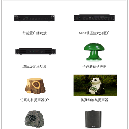
带前置广播功放
MP3带遥控六分区广
纯后级定压功放
卡通蘑菇扬声器
仿真树桩扬声器(户
仿真动物类扬声器